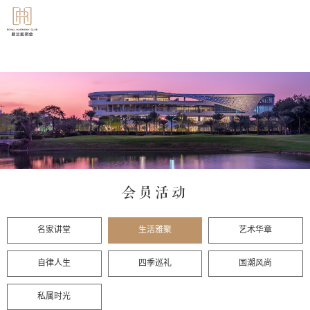
会员活动
名家讲堂
生活雅聚
艺术华章
自律人生
四季巡礼
国潮风尚
私属时光